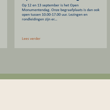
Op 12 en 13 september is het Open
Monumentendag. Onze begraafplaats is dan ook
open tussen 10.00-17.00 uur. Lezingen en
rondleidingen zijn er...
Lees verder
NINGSTIJDEN
INFORMATIE
graafplaats is het gehele jaar open,
Veelgestelde vragen
l op weekdagen als zon- en feestdagen
Tarieven & formulie
8.00 tot 19.00 uur.