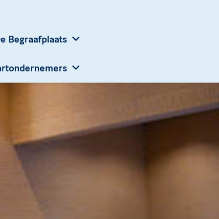
e Begraafplaats
aartondernemers