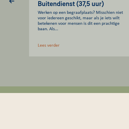
Buitendienst (37,5 uur)
Werken op een begraafplaats? Misschien niet
10
voor iedereen geschikt, maar als je iets wilt
betekenen voor mensen is dit een prachtige
baan. Als...
Lees verder
CONTACT
OPE
Fred. Roeskestraat 103
De be
1076 EE Amsterdam
zowe
Routebeschrijving
van 0