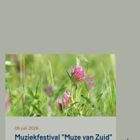
08 juli 2026
07
Muziekfestival "Muze van Zuid"
M