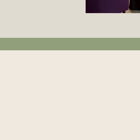
CONTACT
OPE
Fred. Roeskestraat 103
De be
1076 EE Amsterdam
zowe
Routebeschrijving
van 0
Telefoon Begraafplaats:
020 – 662 98 90
Het 
Telefoon Uitvaartbegeleiding:
020 – 224 83 00
op w
(dag en nacht bereikbaar)
De Br
E-mailadres:
info@begraafplaats-
11.0
buitenveldert.nl
maan