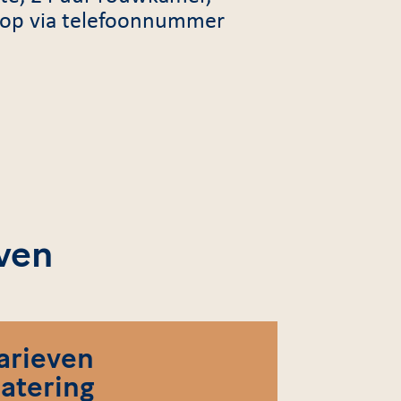
 op via telefoonnummer
ven
arieven
atering