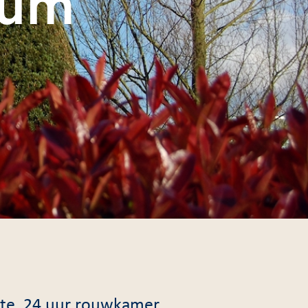
rum
mte, 24 uur rouwkamer,