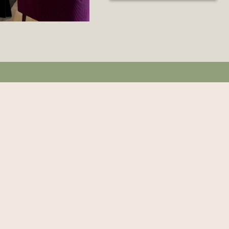
NINGSTIJDEN
INFORMATIE
graafplaats is het gehele jaar open,
Veelgestelde vragen
l op weekdagen als zon- en feestdagen
Tarieven & formulie
8.00 tot 19.00 uur.
Steenhouwers
kantoor van de begraafplaats is geopend
Vacatures
erkdagen van 08.00 uur tot 16.00 uur.
Meldingen & klacht
Website Vrienden
asserie is elke vrijdag geopend van
0-15.00 uur en elke 1e zondag van de
Plattegrond
d van 12.00-15.00 uur.