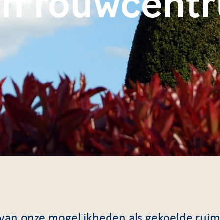
n rouwcent
van onze mogelijkheden als gekoelde rui